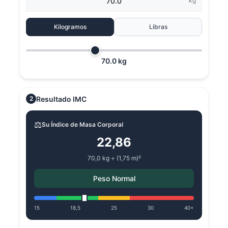
kg
Kilogramos
Libras
70.0 kg
Resultado IMC
2
⚖️
Su Índice de Masa Corporal
22,86
70,0 kg ÷ (1,75 m)²
Peso Normal
15
18,5
25
30
40+